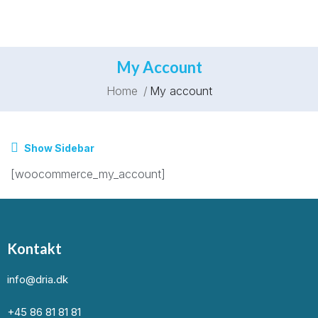
My Account
Home
My account
Show Sidebar
[woocommerce_my_account]
Kontakt
info@dria.dk
+45 86 81 81 81