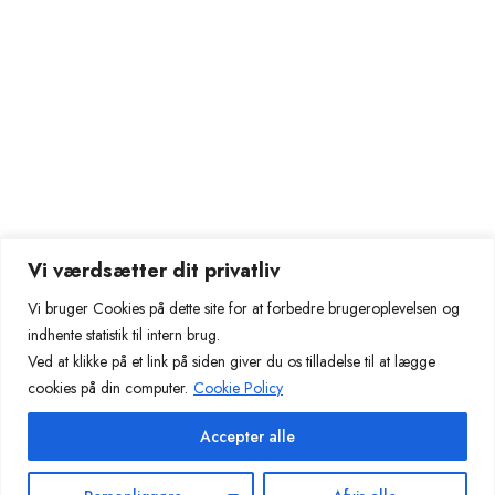
Kontakt
info@dria.dk
+45 86 81 81 81
Tilmeld dig
Kurser/undervisning
Vi værdsætter dit privatliv
Kontakt os
Vi bruger Cookies på dette site for at forbedre brugeroplevelsen og
Om os
indhente statistik til intern brug.
Ved at klikke på et link på siden giver du os tilladelse til at lægge
Læge
cookies på din computer.
Cookie Policy
Samarbejdspartner
Accepter alle
© 2024 Dria.dk. All Right Reserved.