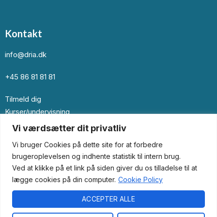
Kontakt
info@dria.dk
+45 86 81 81 81
Tilmeld dig
Kurser/undervisning
Vi værdsætter dit privatliv
Kontakt os
Vi bruger Cookies på dette site for at forbedre
Om os
brugeroplevelsen og indhente statistik til intern brug.
Ved at klikke på et link på siden giver du os tilladelse til at
Læge
lægge cookies på din computer.
Cookie Policy
Samarbejdspartner
ACCEPTER ALLE
© 2024 Dria.dk. All Right Reserved.